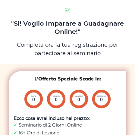
"Si! Voglio Imparare a Guadagnare
Online!"
Completa ora la tua registrazione per
partecipare al seminario
L'Offerta Speciale Scade In:
DAY(S)
HOUR(S)
MINUTE(S)
SECOND(S)
0
0
0
0
Ecco cosa avrai incluso nel prezzo:
✔
Seminario di 2 Giorni Online
✔
16+ Ore di Lezione